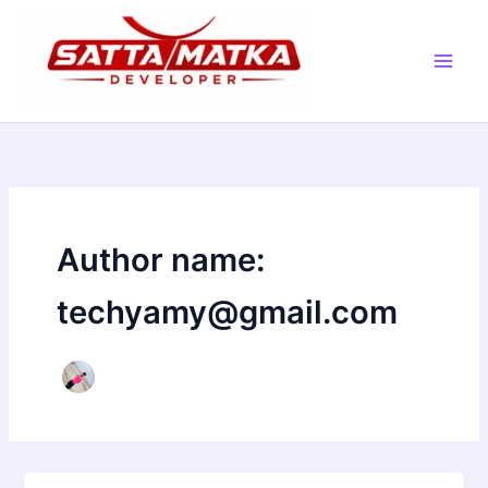
Skip
to
content
Author name:
techyamy@gmail.com